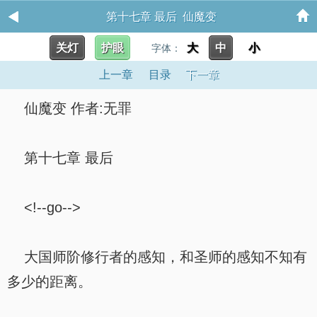
第十七章 最后 仙魔变
关灯
护眼
大
中
小
字体：
上一章
目录
下一章
仙魔变 作者:无罪
第十七章 最后
<!--go-->
大国师阶修行者的感知，和圣师的感知不知有
多少的距离。