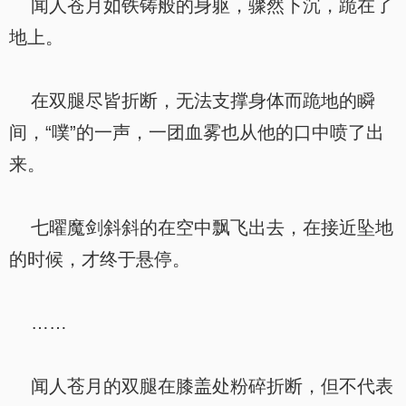
闻人苍月如铁铸般的身躯，骤然下沉，跪在了
地上。
在双腿尽皆折断，无法支撑身体而跪地的瞬
间，“噗”的一声，一团血雾也从他的口中喷了出
来。
七曜魔剑斜斜的在空中飘飞出去，在接近坠地
的时候，才终于悬停。
……
闻人苍月的双腿在膝盖处粉碎折断，但不代表