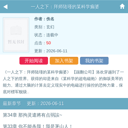
一人之下：拜师陆瑾的某科学癫婆
作者：佚名
类别：玄幻
状态：连载中
点击：
50
更新：2026-06-11
开始阅读
加入书架
我的书架
《一人之下：拜师陆瑾的某科学癫婆》 【踹翻公司】洛欢穿越到了一
人之下的世界。获得的却是来自《某科学的超电磁炮》的御坂美琴的
能力。通过大脑的计算去定义现实中的电磁进行操控的恐怖力量，保
底对標军舰级..
最新章节 更新：2026-06-11
第34章 那拘灵遣將有点弱誒~
第33章 你不能杀我！我是茅山人！