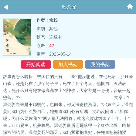
坠杀雀
作者：盒粒
类别：其他
状态：连载中
点击：
42
更新：2026-05-14
开始阅读
加入书架
我的书架
故事再怎么转折，被困住的只有……我?他没想过，在他死后，那只绿
山雀，还是死在了那个笼子里，死在了那个冬天。他恨自己没法表
达，凭什么只有她在做高高在上的神佛，大家都是一身伤，合该一起
堕落。??——————————————————————文案：?
温尧姜向来是不聪明的，也向来，都无法得偿所愿。?出嫁当天，温尧
姜问沈玙为什么娶自己，她知道沈玙心有所属。沈玙反问道：“那你
呢，为什么要嫁我？”两人都无法回答，就这么彼此纠缠了十年。十年
来，江山易主，机关算尽。温尧姜最后还是落得一个红杏出墙，幽禁
深宫的结局。温尧姜死的那天，沈玙紧紧抱着她，任凭血把袍袖浸