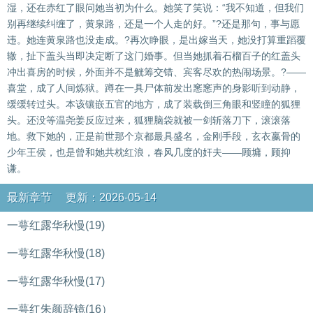
湿，还在赤红了眼问她当初为什么。她笑了笑说：“我不知道，但我们
别再继续纠缠了，黄泉路，还是一个人走的好。”?还是那句，事与愿
违。她连黄泉路也没走成。?再次睁眼，是出嫁当天，她没打算重蹈覆
辙，扯下盖头当即决定断了这门婚事。但当她抓着石榴百子的红盖头
冲出喜房的时候，外面并不是觥筹交错、宾客尽欢的热闹场景。?——
喜堂，成了人间炼狱。蹲在一具尸体前发出窸窸声的身影听到动静，
缓缓转过头。本该镶嵌五官的地方，成了装载倒三角眼和竖瞳的狐狸
头。还没等温尧姜反应过来，狐狸脑袋就被一剑斩落刀下，滚滚落
地。救下她的，正是前世那个京都最具盛名，金刚手段，玄衣嬴骨的
少年王侯，也是曾和她共枕红浪，春风几度的奸夫——顾墉，顾抑
谦。
最新章节 更新：2026-05-14
一萼红露华秋慢(19)
一萼红露华秋慢(18)
一萼红露华秋慢(17)
一萼红朱颜辞镜(16）