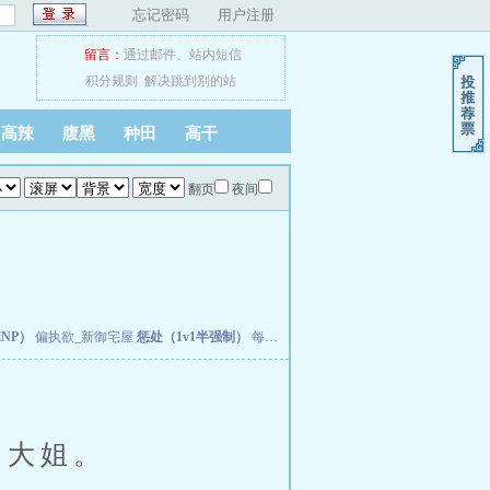
忘记密码
用户注册
留言：
通过邮件
、
站内短信
积分规则
解决跳到别的站
高辣
腹黑
种田
高干
翻页
夜间
NP）
偏执欲_新御宅屋
惩处（1v1半强制）
每次快穿睁眼都在被啪啪（NP）
【乱轮
的大姐。