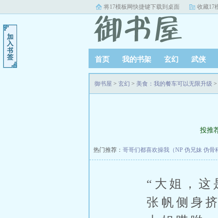
将17模板网快捷键下载到桌面
收藏17
首页
我的书架
玄幻
武侠
百合
其他
排行榜单
完本小
御书屋
>
玄幻
>
美食：我的餐车可以无限升级
>
投推
热门推荐：
哥哥们都喜欢操我（NP 伪兄妹 伪骨
“大姐，这是
张帆侧身挤