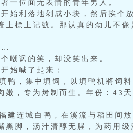
著一位面无表情的青年男人。
始利落地剁成小块，然后挨个放
盖上標上记號。那认真的劲儿不像
…
个嘲讽的笑，却没笑出来。
开始喊了起来：
j填鸭，集中填饲，以填鸭机將饲
肉嫩，专为烤制而生。年份：43天，
福建连城白鸭，在溪流与稻田间放
嘴黑脚，汤汁清醇无腥，为药用级