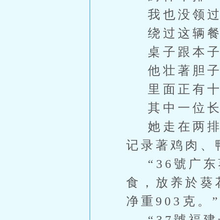
我也没领过
绕过这辆餐
桌子跟本子
他壮著胆子
里面正有十
其中一位长
她走在两排处
记录著鸡肉、
“36號广东
食，放养於葵
净重903克。”
“37號福建