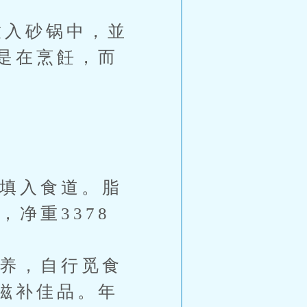
入砂锅中，並
是在烹飪，而
料填入食道。脂
净重3378
养，自行觅食
滋补佳品。年