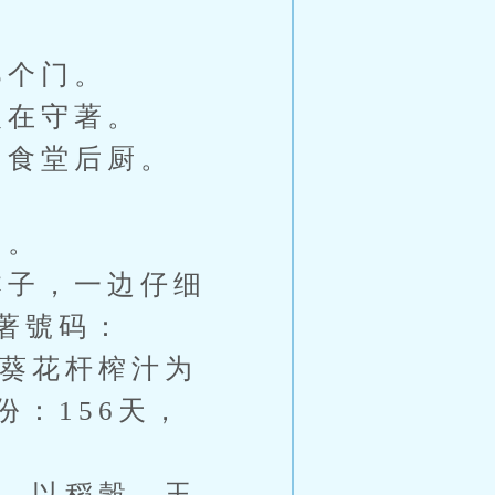
那个门。
在守著。
食堂后厨。
动。
子，一边仔细
著號码：
葵花杆榨汁为
：156天，
，以稻穀、玉