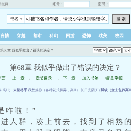
账号：
密码：
模板网
搜 索
书名
言情
穿越
都市
科幻
网游
恐怖
耽美
校园
说
阅读记录
 第68章 我似乎做出了错误的决定？
第68章 我似乎做出了错误的决定？
荐票
上一章
章节目录
下一章
加入书签
错误/举报
←
→
科 高H）
末世将军
我想操你（各种花式操弄，高H）
长日光阴(H)
酥软（金主包养高H
咋啦！”
进人群，凑上前去，找到了相熟