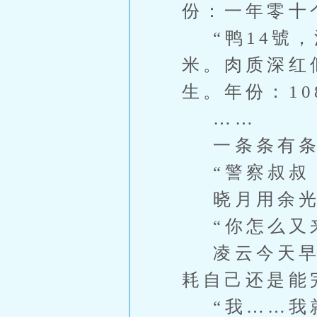
份：一年零十个
“鸭14號，
米。肉质深红
生。年份：10
……
一条条有条
“警察叔叔
晓月用余光
“你怎么又来
凌云今天早上
耗自己还是能
“我……我就