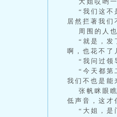
大姐哎哟一
“我们这不是
居然拦著我们
周围的人也
“就是，发了
啊，也花不了
“我问过领导
“今天都第二
我们不也是能
张帆眯眼瞧了
低声音，这才
“大姐，是门