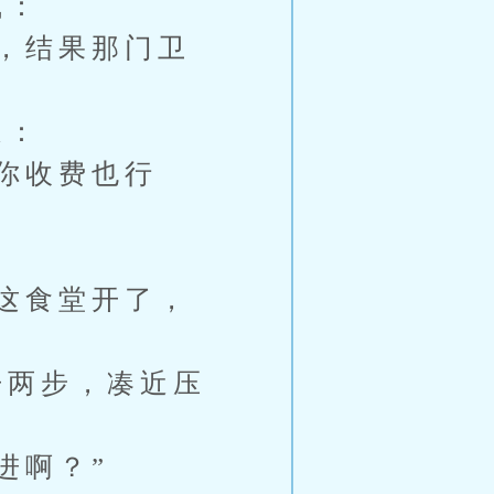
气：
，结果那门卫
道：
你收费也行
这食堂开了，
两步，凑近压
进啊？”