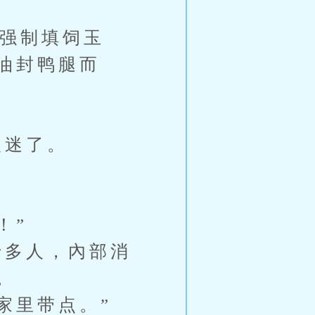
强制填饲玉
油封鸭腿而
入迷了。
！”
多人，內部消
。
家里带点。”