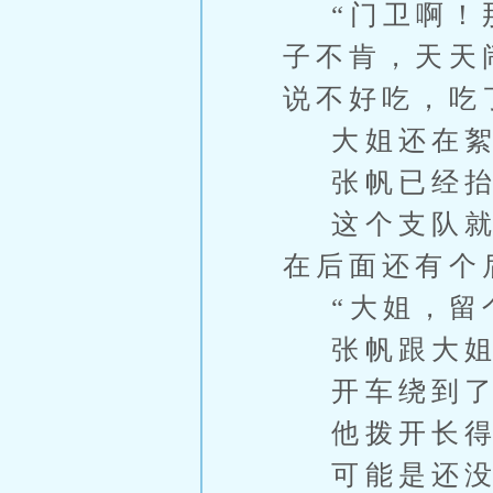
“门卫啊！那
子不肯，天天
说不好吃，吃
大姐还在絮
张帆已经抬
这个支队就在
在后面还有个
“大姐，留个
张帆跟大姐
开车绕到了
他拨开长得
可能是还没正