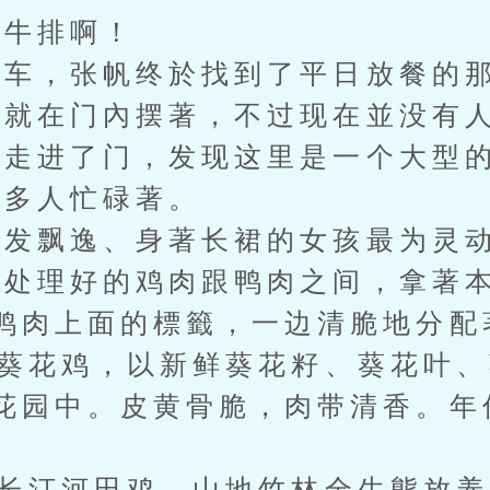
牛排啊！
车，张帆终於找到了平日放餐的
就在门內摆著，不过现在並没有人
走进了门，发现这里是一个大型的
多人忙碌著。
发飘逸、身著长裙的女孩最为灵
理好的鸡肉跟鸭肉之间，拿著本
鸭肉上面的標籤，一边清脆地分配
葵花鸡，以新鲜葵花籽、葵花叶、
花园中。皮黄骨脆，肉带清香。年份
长汀河田鸡，山地竹林全生態放养