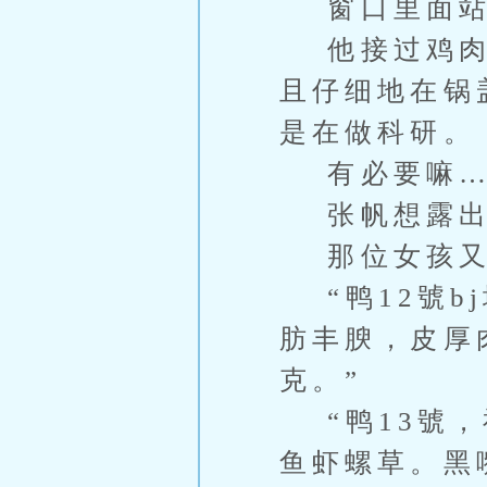
窗口里面站
他接过鸡肉开
且仔细地在锅
是在做科研。
有必要嘛…
张帆想露出
那位女孩又
“鸭12號b
肪丰腴，皮厚
克。”
“鸭13號，
鱼虾螺草。黑