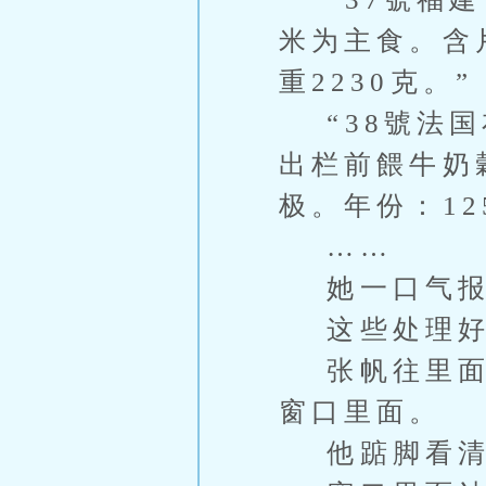
米为主食。含
重2230克。”
“38號法国
出栏前餵牛奶
极。年份：12
……
她一口气报
这些处理好
张帆往里面又
窗口里面。
他踮脚看清