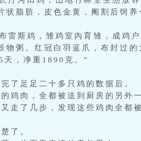
片状脂肪，皮色金黄，阉割后饲养
布雷斯鸡，雏鸡室內育雏，成鸡户
穀物粥。红冠白羽蓝爪，布封过的
5天，净重1890克。”
完了足足二十多只鸡的数据后。
的鸡肉，全都被送到厨房的另外
走了几步，发现这些鸡肉全都被
楚了。