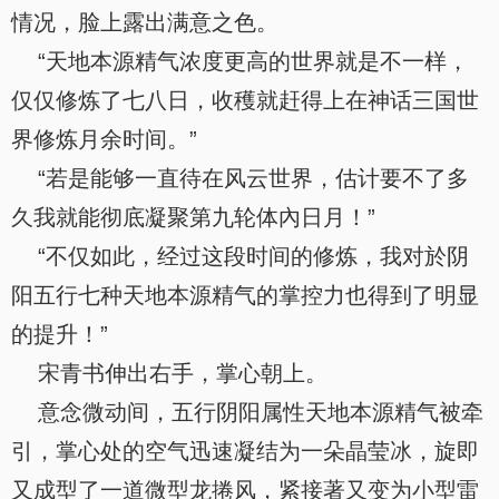
情况，脸上露出满意之色。
“天地本源精气浓度更高的世界就是不一样，
仅仅修炼了七八日，收穫就赶得上在神话三国世
界修炼月余时间。”
“若是能够一直待在风云世界，估计要不了多
久我就能彻底凝聚第九轮体內日月！”
“不仅如此，经过这段时间的修炼，我对於阴
阳五行七种天地本源精气的掌控力也得到了明显
的提升！”
宋青书伸出右手，掌心朝上。
意念微动间，五行阴阳属性天地本源精气被牵
引，掌心处的空气迅速凝结为一朵晶莹冰，旋即
又成型了一道微型龙捲风，紧接著又变为小型雷