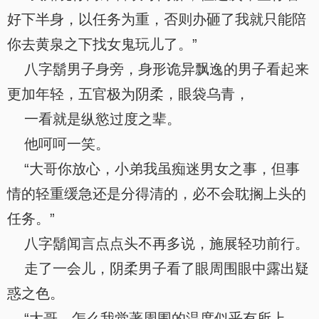
好下半身，以任务为重，否则办砸了我就只能陪
你去黄泉之下找女鬼玩儿了。”
八字鬍男子身旁，身形诡异飘逸的男子看起来
更加年轻，五官极为阴柔，眼袋乌青，
一看就是纵慾过度之辈。
他呵呵一笑。
“大哥你放心，小弟我虽痴迷男女之事，但事
情的轻重缓急还是分得清的，必不会耽搁上头的
任务。”
八字鬍闻言点点头不再多说，施展轻功前行。
走了一会儿，阴柔男子看了眼周围眼中露出疑
惑之色。
“大哥，怎么我觉著周围的温度似乎有所上