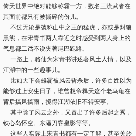
倚天世界中绝对能够称霸一方，数名三流武者在
其面前都只有被撕碎的份儿。
不过无论是號称山中之王的猛虎，亦或是豺狼
黑熊，在宋青书两人靠近之时感受到两人身上的
气息都二话不说夹著尾巴跑路。
一路上，骆仙为宋青书讲述著风土人情，以及
江湖中的一些趣事儿。
比如天下会雄霸被风云斩杀后，许多百姓以为
能够过上安生日子，谁曾想帝释天这个老乌龟在
背后搞风搞雨，搅得江湖依旧不得安寧。
其中除了风云之外，又冒出了许多后起之秀，
铁心岛怀空、东瀛刀客皇影等等。
这些人实际上宋青书都有一定了解，甚至关於