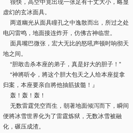
很快，高空中竟出现一张足有千丈大小，略显
虚幻的玄冰面具。
两道幽光从面具瞳孔之中逸散而出，所过之处
电闪雷鸣，地面接连炸开，仿佛古神临世。
面具嘴巴微张，宏大无比的怒吼声顿时响彻天
地之间。
“胆敢击杀本座的弟子，真是好大的胆子！”
“神將听令，將这个胆大包天之人给本座捉拿
归案，本座要亲自將他抽筋拔髓！』
轰！轰！轰！
无数雷霆凭空而生，朝著地面倾泻而下，瞬间
便將冰雪世界化为了雷霆炼狱，无数冰雪被融
化，碾压成渣。