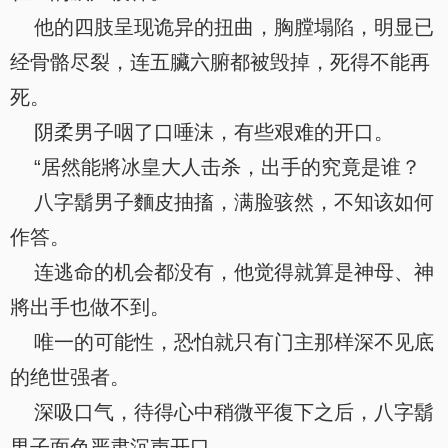
他的四肢呈现诡异的扭曲，胸膛塌陷，明显已
经骨骼尽裂，连五臟六腑都被毁掉，死得不能再
死。
阴柔男子咽了口唾沫，有些艰难的开口。
“居然能將冰皇大人击杀，出手的究竟是谁？
八字鬍男子麵皮抽搐，满脸骇然，不知该如何
作答。
连逃命的机会都没有，他觉得就算是神母、神
將出手也做不到。
唯一的可能性，恐怕就只有门主那样深不见底
的绝世强者。
深吸口气，待得心中稍微平復下之后，八字鬍
男子面色严肃沉声开口。