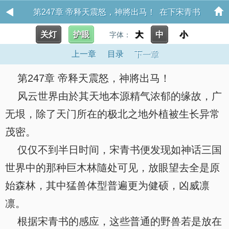
第247章 帝释天震怒，神將出马！ 在下宋青书
关灯
护眼
大
中
小
字体：
上一章
目录
下一章
第247章 帝释天震怒，神將出马！
风云世界由於其天地本源精气浓郁的缘故，广
无垠，除了天门所在的极北之地外植被生长异常
茂密。
仅仅不到半日时间，宋青书便发现如神话三国
世界中的那种巨木林隨处可见，放眼望去全是原
始森林，其中猛兽体型普遍更为健硕，凶威凛
凛。
根据宋青书的感应，这些普通的野兽若是放在