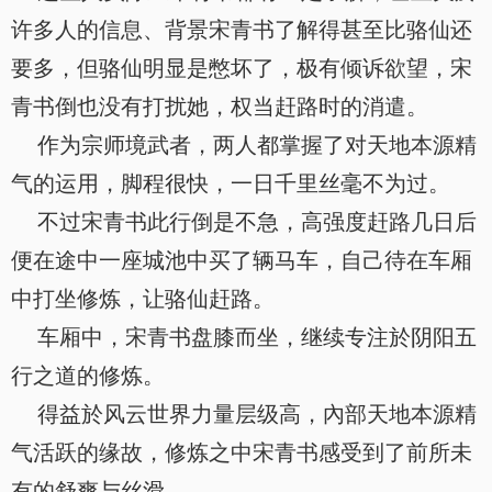
许多人的信息、背景宋青书了解得甚至比骆仙还
要多，但骆仙明显是憋坏了，极有倾诉欲望，宋
青书倒也没有打扰她，权当赶路时的消遣。
作为宗师境武者，两人都掌握了对天地本源精
气的运用，脚程很快，一日千里丝毫不为过。
不过宋青书此行倒是不急，高强度赶路几日后
便在途中一座城池中买了辆马车，自己待在车厢
中打坐修炼，让骆仙赶路。
车厢中，宋青书盘膝而坐，继续专注於阴阳五
行之道的修炼。
得益於风云世界力量层级高，內部天地本源精
气活跃的缘故，修炼之中宋青书感受到了前所未
有的舒爽与丝滑。