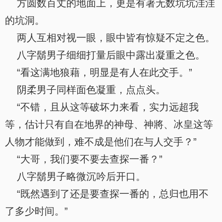
方圆数百丈的地面上，更是有著无数坑坑洼洼
的坑洞。
两人互相对视一眼，眼中皆有惊疑不定之色。
八字鬍男子细细打量后眼中露出凝重之色。
“看这满地狼藉，明显是有人在此交手。”
阴柔男子同样面色凝重，点点头。
“不错，且从这等破坏力来看，实力远超我
等，估计只有自在地界的神母、神將、冰皇这等
人物才能做到，难不成是他们在与人交手？”
“大哥，我们要不要去查探一番？”
八字鬍男子略微沉吟后开口。
“既然遇到了还是要查探一番的，总归也用不
了多少时间。”