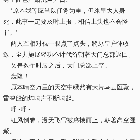
“原本我等应当以任务为重，但冰皇大人身
死，此事一定要及时上报，相信上头也不会怪
罪。”
两人互相对视一眼点了点头，將冰皇户体收
敛，全力施展轻功不计代价朝著天门总部返回。
又是数个时辰之后，天门总部上空。
轰隆！
原本晴空万里的天空中骤然有大片乌云匯聚，
雷鸣般的炸响声不断响起。
呼~呼~
狂风倒卷，漫天飞雪被席捲而上，朝著高空匯
聚。