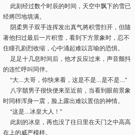
此刻经过数个时辰的时间，天空中飘下的雪已
经將凹地填满。
阴柔男子双手连挥发出真气將积雪扫开，但隨
著他扫过最后一片积雪，看到下方景象时，忍不
住瞳孔剧烈收缩，心中涌起难以言喻的恐惧。
足足十几息时间后，他才反应过来，声音颤抖
的连忙呼叫同伴。
“大...大哥，你快来看，这是不是...是不是...”
八字鬍男子很快便来至近前，当看到眼前景象
时同样浑身一震，脸上露出难以置信的神情。
“这是...冰皇大人！”
此刻的冰皇，再也没了往日里在天门之中高高
在上的威严模样。