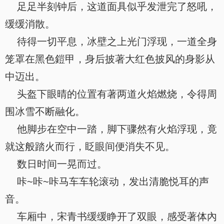
足足半刻钟后，这道面具似乎发泄完了怒吼，
缓缓消散。
待得一切平息，冰壁之上光门浮现，一道全身
笼罩在黑色鎧甲，身后披著大红色披风的身影从
中迈出。
头盔下眼晴的位置有著两道火焰燃烧，令得周
围冰雪不断融化。
他脚步在空中一踏，脚下骤然有火焰浮现，竟
就这般踏火而行，眨眼间便消失不见。
数日时间一晃而过。
咔~咔~咔马车车轮滚动，发出清脆悦耳的声
音。
车厢中，宋青书缓缓睁开了双眼，感受著体內