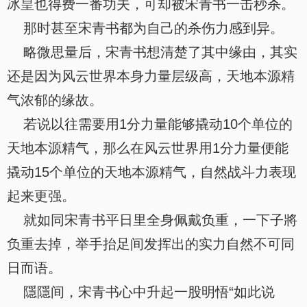
冰皇也得费一番功夫，可却被宋青书一击秒杀。
那时甚至宋青书都为自己的杀伤力感到异。
略微思量后，宋青书想清楚了其中缘由，其实
还是因为风云世界本身力量层级高，天地本源精
气浓郁的缘故。
若说以往需要用1分力量能够撬动10个单位的
天地本源精气，那么在风云世界用1分力量便能
撬动15个单位的天地本源精气，自然战斗力表现
起来更强。
就如同宋青书平日里全身佩戴负重，一下子將
负重去掉，举手抬足间发挥出的实力自然不可同
日而语。
隱隱间，宋青书心中升起一股明悟“如此说