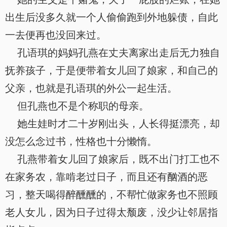
出生后没多久就一个人偷偷跑到外地躲债，自此
一去便再也没回来过。
孔语琪的妈妈孔燕在丈夫离家出走后无力独自
抚养孩子，于是便带着女儿回了娘家，和自己的
父亲，也就是孔语琪的外公一起生活。
但孔燕也不是个称职的母亲。
她生娃时才二十岁刚出头，人长得挺漂亮，却
没怎么念过书，性格也十分懒惰。
孔燕带着女儿回了娘家后，既不出门打工也不
在家务农，靠啃老过日子，而且还有酗酒的恶
习，整天喝得醉醺醺的，不帮忙做家务也不照顾
老人女儿，因为日子过得太颓废，没少让邻居指