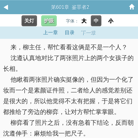
第601章 鉴罪者2
关灯
护眼
大
中
小
字体：
上一章
目录
下一章
来，柳主任，帮忙看看这俩是不是一个人？
沈遵认真地对比了两张照片上的两个女孩子的
长相。
他瞅着两张照片确实挺像的，但因为一个化了
妆而一个是素颜证件照，二者给人的感觉差别还
是很大的，所以他觉得不太有把握，于是将它们
都推给了旁边的柳弈，让对方帮忙掌掌眼。
柳弈看了照片之后，没有急着下结论，反而朝
沈遵伸手：麻烦给我一把尺子。