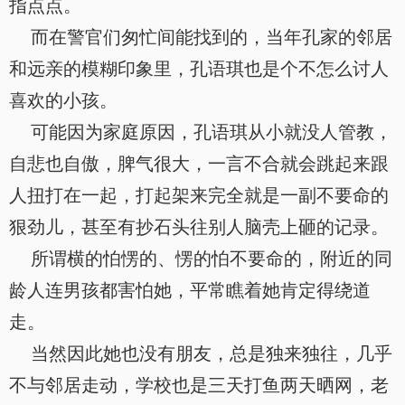
指点点。
而在警官们匆忙间能找到的，当年孔家的邻居
和远亲的模糊印象里，孔语琪也是个不怎么讨人
喜欢的小孩。
可能因为家庭原因，孔语琪从小就没人管教，
自悲也自傲，脾气很大，一言不合就会跳起来跟
人扭打在一起，打起架来完全就是一副不要命的
狠劲儿，甚至有抄石头往别人脑壳上砸的记录。
所谓横的怕愣的、愣的怕不要命的，附近的同
龄人连男孩都害怕她，平常瞧着她肯定得绕道
走。
当然因此她也没有朋友，总是独来独往，几乎
不与邻居走动，学校也是三天打鱼两天晒网，老