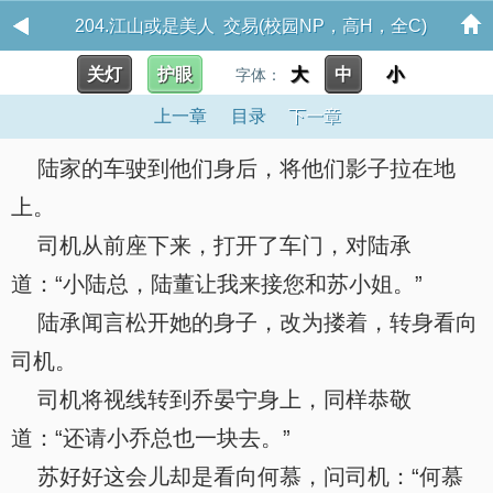
204.江山或是美人 交易(校园NP，高H，全C)
关灯
护眼
大
中
小
字体：
上一章
目录
下一章
陆家的车驶到他们身后，将他们影子拉在地
上。
司机从前座下来，打开了车门，对陆承
道：“小陆总，陆董让我来接您和苏小姐。”
陆承闻言松开她的身子，改为搂着，转身看向
司机。
司机将视线转到乔晏宁身上，同样恭敬
道：“还请小乔总也一块去。”
苏好好这会儿却是看向何慕，问司机：“何慕