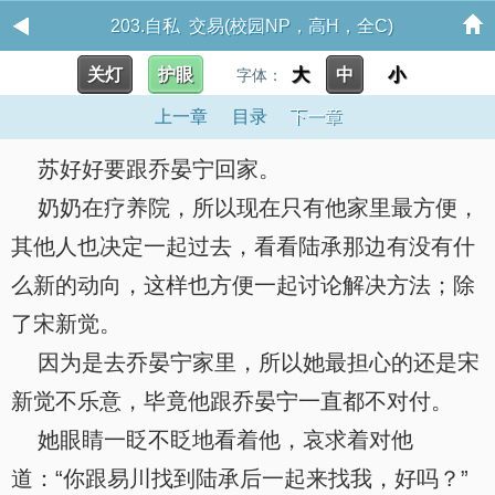
203.自私 交易(校园NP，高H，全C)
关灯
护眼
大
中
小
字体：
上一章
目录
下一章
苏好好要跟乔晏宁回家。
奶奶在疗养院，所以现在只有他家里最方便，
其他人也决定一起过去，看看陆承那边有没有什
么新的动向，这样也方便一起讨论解决方法；除
了宋新觉。
因为是去乔晏宁家里，所以她最担心的还是宋
新觉不乐意，毕竟他跟乔晏宁一直都不对付。
她眼睛一眨不眨地看着他，哀求着对他
道：“你跟易川找到陆承后一起来找我，好吗？”