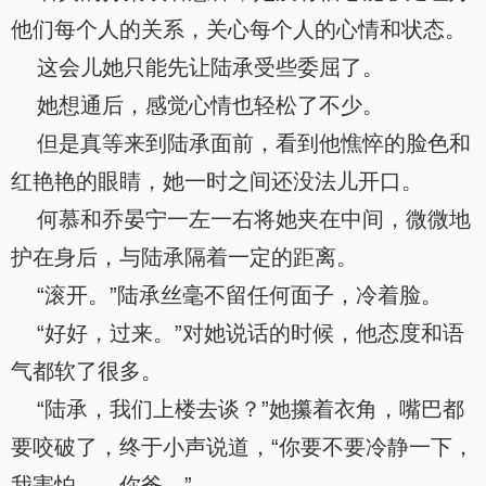
他们每个人的关系，关心每个人的心情和状态。
这会儿她只能先让陆承受些委屈了。
她想通后，感觉心情也轻松了不少。
但是真等来到陆承面前，看到他憔悴的脸色和
红艳艳的眼睛，她一时之间还没法儿开口。
何慕和乔晏宁一左一右将她夹在中间，微微地
护在身后，与陆承隔着一定的距离。
“滚开。”陆承丝毫不留任何面子，冷着脸。
“好好，过来。”对她说话的时候，他态度和语
气都软了很多。
“陆承，我们上楼去谈？”她攥着衣角，嘴巴都
要咬破了，终于小声说道，“你要不要冷静一下，
我害怕……你爸。”