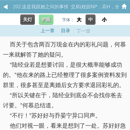
202.这是我跟她之间的事情 交易(校园NP，高H，全
关灯
护眼
大
中
小
字体：
C)
上一章
目录
下一章
而关于包含两百万现金在内的彩礼问题，何慕
一来就解答了她的疑问。
“陆经业若是想要讨回，是很大概率能够成功
的。”他在来的路上已经整理了很多案例资料发到
群里，很多甚至是离婚后女方要求退回彩礼的。
“所以关键在于，陆经业到底会不会找你爸去
讨要。”何慕总结道。
“不行！”苏好好与乔晏宁异口同声。
他们对视一眼，看来是想到了一处。苏好好急