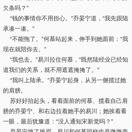
欠条吗？”
“钱的事情你不用担心。”乔晏宁道，“我先跟陆
承凑一凑。”
“不能拖了。”何慕站起来，伸手到她面前：“我
现在就陪你去。”
“我也去。”易川拉住何慕，“既然陆经业已经知
道我们的关系，就不用遮遮掩掩了。”
“我叫上陆承。”乔晏宁起身，从另一侧揽过她
的肩膀。
苏好好抬起头，看着面前的何慕、揽着自己肩
膀的乔晏宁、和右边拉着她手的易川；她挨着看
一眼，最后犹豫道：“没人通知宋新觉吗？”
乔晏宁挑了挑眉，易川和何慕同样也是微微变